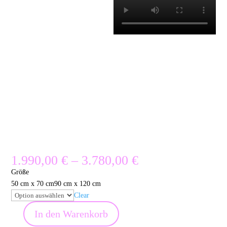
Preisspanne:
1.990,00
€
–
3.780,00
€
1.990,00 €
Größe
bis
50 cm x 70 cm
90 cm x 120 cm
3.780,00 €
Clear
In den Warenkorb
Brigitte