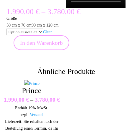
Preisspanne:
1.990,00
€
–
3.780,00
€
1.990,00 €
Größe
bis
50 cm x 70 cm
90 cm x 120 cm
3.780,00 €
Clear
In den Warenkorb
Kate
Moss
-
Ähnliche Produkte
Butterfly
Menge
Prince
Preisspanne:
1.990,00
€
–
3.780,00
€
Enthält 19% MwSt.
1.990,00 €
zzgl.
Versand
bis
Lieferzeit: Sie erhalten nach der
Bestellung einen Termin, da Ihr
3.780,00 €