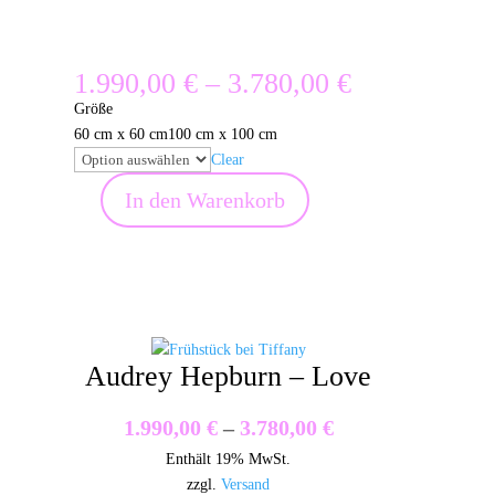
Preisspanne
1.990,00
€
–
3.780,00
€
1.990,00 €
Größe
bis
60 cm x 60 cm
100 cm x 100 cm
3.780,00 €
Clear
In den Warenkorb
Bugs
Bunny
Menge
Audrey Hepburn – Love
Preisspanne:
1.990,00
€
–
3.780,00
€
Enthält 19% MwSt.
1.990,00 €
zzgl.
Versand